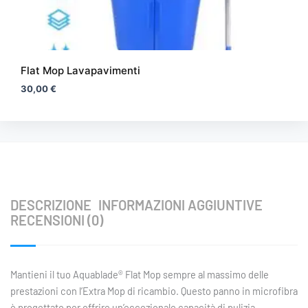
del
prodotto
Flat Mop Lavapavimenti
30,00
€
DESCRIZIONE
INFORMAZIONI AGGIUNTIVE
RECENSIONI (0)
Mantieni il tuo Aquablade® Flat Mop sempre al massimo delle
prestazioni con l’Extra Mop di ricambio. Questo panno in microfibra
è progettato per offrire un’eccezionale capacità di pulizia,