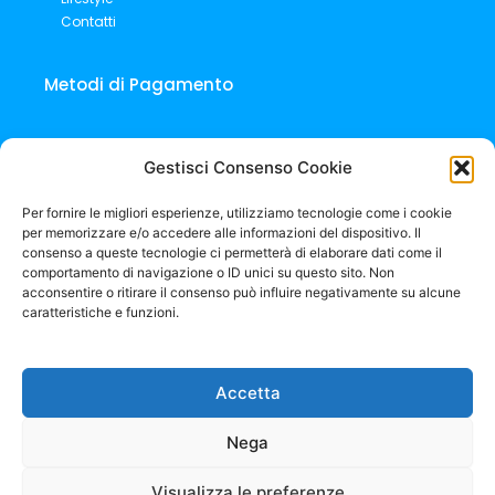
Lifestyle
Contatti
Metodi di Pagamento
Gestisci Consenso Cookie
Per fornire le migliori esperienze, utilizziamo tecnologie come i cookie
per memorizzare e/o accedere alle informazioni del dispositivo. Il
consenso a queste tecnologie ci permetterà di elaborare dati come il
comportamento di navigazione o ID unici su questo sito. Non
acconsentire o ritirare il consenso può influire negativamente su alcune
caratteristiche e funzioni.
Aquablade – A Global Brand You Can Trust!
Aquablade has
established itself as a leading international brand, renowned. ⚠
Accetta
Beware of Imitations!
⚠ Stay safe, choose Aquablade – the original!
Nega
© 2025 Aquablade Srls, Via Andrea Palladio,39B – San Giorgio in
Visualizza le preferenze