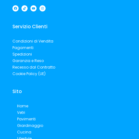
F
T
Y
I
a
i
o
n
c
k
u
s
e
t
t
t
b
o
u
a
o
k
b
g
o
e
r
Servizio Clienti
k
a
m
Condizioni di Vendita
Pagamenti
Spedizioni
Garanzia e Reso
Recesso dal Contratto
Cookie Policy (UE)
Sito
Home
Vetri
Pavimenti
Giardinaggio
Cucina