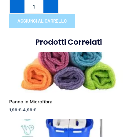
AGGIUNGI AL CARRELLO
Prodotti Correlati
Fascia
Questo
di
prodotto
prezzo:
da
ha
1,99 €
più
a
varianti.
4,99 €
Le
opzioni
Panno in Microfibra
possono
1,99
€
-
4,99
€
essere
scelte
nella
pagina