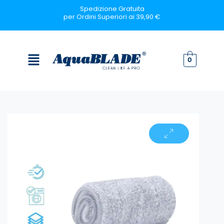
Vai
Spedizione Gratuita
per Ordini Superiori ai 39,90 €
al
contenuto
Menu
0