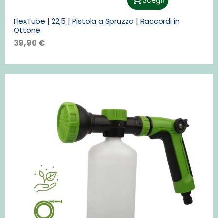
prodotto
ha
FlexTube | 22,5 | Pistola a Spruzzo | Raccordi in
più
Ottone
varianti.
Le
39,90
€
opzioni
possono
essere
scelte
nella
pagina
del
prodotto