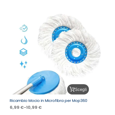
di
pagina
prezzo:
del
da
prodotto
6,99 €
a
10,99 €
Questo
Scegli
prodotto
ha
Ricambio Mocio in Microfibra per Mop360
più
varianti.
6,99
€
-
10,99
€
Le
opzioni