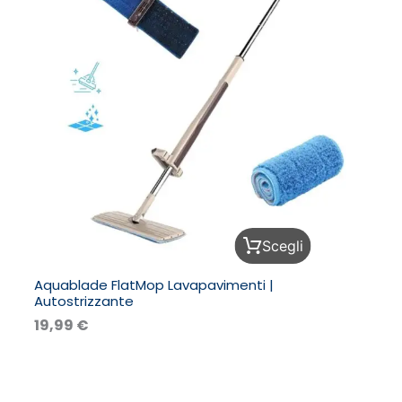
Questo
Scegli
prodotto
ha
Aquablade FlatMop Lavapavimenti |
più
Autostrizzante
varianti.
Le
19,99
€
opzioni
possono
essere
scelte
Fascia
nella