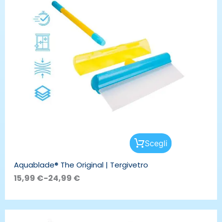
a
24,99 €
Questo
Scegli
prodotto
ha
Aquablade® The Original | Tergivetro
più
varianti.
15,99
€
-
24,99
€
Le
opzioni
possono
essere
scelte