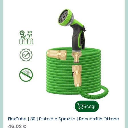
Questo
Scegli
prodotto
ha
FlexTube | 30 | Pistola a Spruzzo | Raccordi in Ottone
più
varianti.
46,02
€