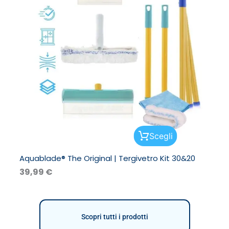
Questo
Scegli
prodotto
ha
Aquablade® The Original | Tergivetro Kit 30&20
più
varianti.
39,99
€
Le
opzioni
possono
essere
scelte
Scopri tutti i prodotti
nella