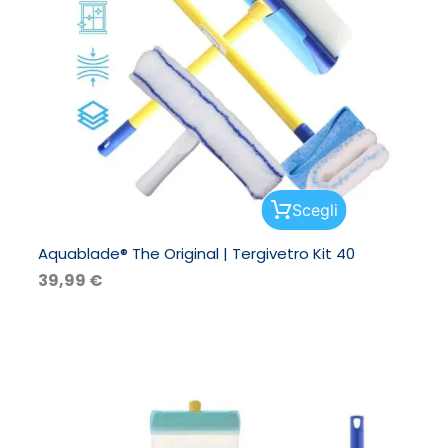
Questo
Scegli
prodotto
ha
Aquablade® The Original | Tergivetro Kit 40
più
varianti.
39,99
€
Le
opzioni
possono
essere
scelte
nella
pagina
del
prodotto