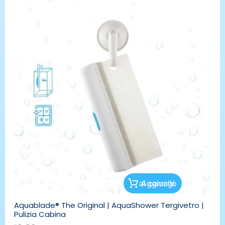
nella
pagina
del
prodotto
Aggiungi al carrello
Aquablade® The Original | AquaShower Tergivetro |
Pulizia Cabina