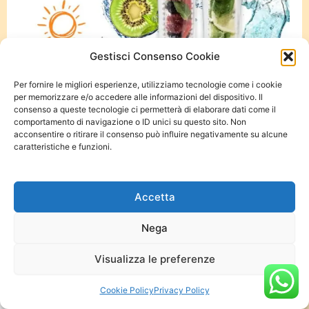
Gestisci Consenso Cookie
Per fornire le migliori esperienze, utilizziamo tecnologie come i cookie
per memorizzare e/o accedere alle informazioni del dispositivo. Il
consenso a queste tecnologie ci permetterà di elaborare dati come il
comportamento di navigazione o ID unici su questo sito. Non
acconsentire o ritirare il consenso può influire negativamente su alcune
Questo
Scegli
caratteristiche e funzioni.
prodotto
ha
Fresh N’Fruit Borraccia Acqua Detox con infusore per
più
frutta
varianti.
Accetta
Le
7,99
€
9,99
€
opzioni
possono
Nega
essere
scelte
Visualizza le preferenze
nella
pagina
del
Cookie Policy
Privacy Policy
Scopri altri accessori per la tua cucina
prodotto