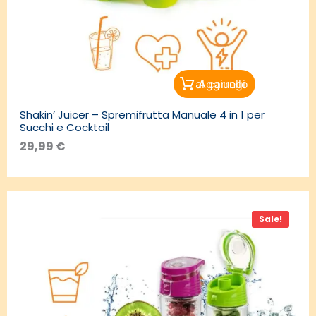
Aggiungi al carrello
Shakin’ Juicer – Spremifrutta Manuale 4 in 1 per
Succhi e Cocktail
29,99
€
Il
Il
prezzo
prezzo
Sale!
originale
attuale
era:
è:
9,99 €.
7,99 €.