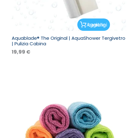
Aggiungi al carrello
Aquablade® The Original | AquaShower Tergivetro
| Pulizia Cabina
19,99
€
Fascia
di
prezzo:
da
1,99 €
a
4,99 €