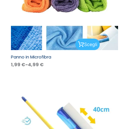
Questo
Scegli
prodotto
ha
Panno in Microfibra
più
varianti.
1,99
€
-
4,99
€
Le
opzioni
possono
essere
scelte
nella
pagina
del
prodotto