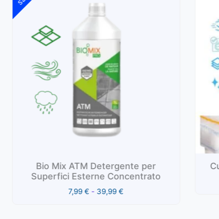
prezzo:
da
7,99 €
a
39,99 €
ATM Detergente per
Cuffia di Ricambio 
 Esterne Concentrato
3,99
€
-
14,
,99
€
-
39,99
€