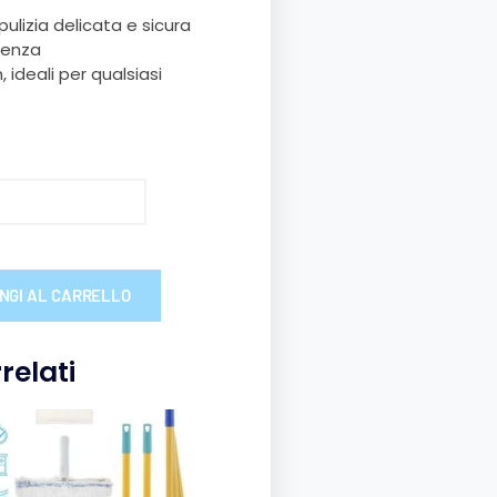
ulizia delicata e sicura
benza
ideali per qualsiasi
NGI AL CARRELLO
relati
sto
otto