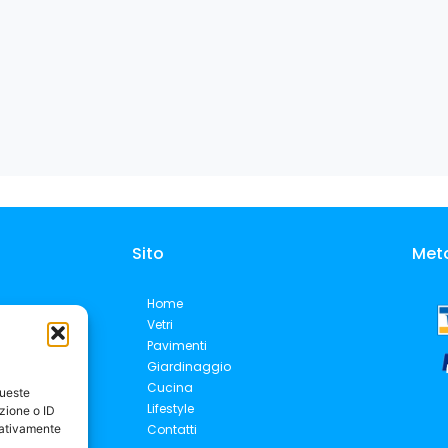
Sito
Met
Home
Vetri
Pavimenti
Giardinaggio
Cucina
queste
Lifestyle
zione o ID
Contatti
egativamente