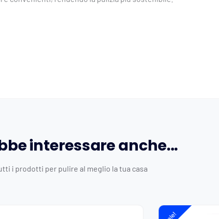
ebbe interessare anche...
tti i prodotti per pulire al meglio la tua casa
Fascia
Il
Il
Sale!
di
prezzo
prezzo