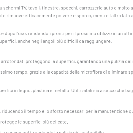
 schermi TV, tavoli, finestre, specchi, carrozzerie auto e molto al
 lato rimuove efficacemente polvere e sporco, mentre l’altro lato 
e dopo l’uso, rendendoli pronti per il prossimo utilizzo in un at
perfici, anche negli angoli più difficili da raggiungere.
 arrotondati proteggono le superfici, garantendo una pulizia delic
chissimo tempo, grazie alla capacità della microfibra di eliminare 
perfici in legno, plastica e metallo. Utilizzabili sia a secco che bag
 riducendo il tempo e lo sforzo necessari per la manutenzione qu
rotegge le superfici più delicate.
ci e convenienti, rendendo la pulizia più sostenibile.