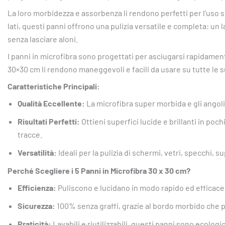
La loro morbidezza e assorbenza li rendono perfetti per l’uso su
lati, questi panni offrono una pulizia versatile e completa: un
senza lasciare aloni.
I panni in microfibra sono progettati per asciugarsi rapidament
30×30 cm li rendono maneggevoli e facili da usare su tutte le su
Caratteristiche Principali:
Qualità Eccellente:
La microfibra super morbida e gli angoli
Risultati Perfetti:
Ottieni superfici lucide e brillanti in po
tracce.
Versatilità:
Ideali per la pulizia di schermi, vetri, specchi, su
Perché Scegliere i 5 Panni in Microfibra 30 x 30 cm?
Efficienza:
Puliscono e lucidano in modo rapido ed efficace,
Sicurezza:
100% senza graffi, grazie al bordo morbido che p
Praticità:
Lavabili e riutilizzabili, questi panni sono ecologi