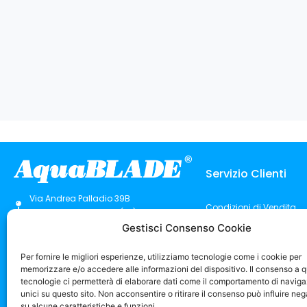
Servizio Clienti
Via Andrea Palladio 39B
Condizioni di Vendita
San Giorgio in Bosco (PD)
Pagamenti
+39 375 639 6855
Gestisci Consenso Cookie
Spedizioni
info@aquablade.it
Garanzia e Reso
Per fornire le migliori esperienze, utilizziamo tecnologie come i cookie per
F
T
Y
I
Recesso dal Contratto
a
i
o
n
memorizzare e/o accedere alle informazioni del dispositivo. Il consenso a 
c
k
u
s
Cookie Policy (UE)
e
t
t
t
tecnologie ci permetterà di elaborare dati come il comportamento di naviga
b
o
u
a
unici su questo sito. Non acconsentire o ritirare il consenso può influire n
o
k
b
g
o
e
r
su alcune caratteristiche e funzioni.