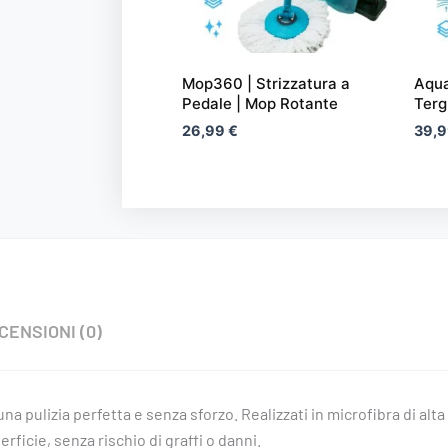
più
varia
Le
Mop360 | Strizzatura a
Aqua
opzi
Pedale | Mop Rotante
Terg
pos
26,99
€
39,
esse
scel
nella
pagi
del
prod
CENSIONI (0)
na pulizia perfetta e senza sforzo. Realizzati in microfibra di alt
rficie, senza rischio di graffi o danni.