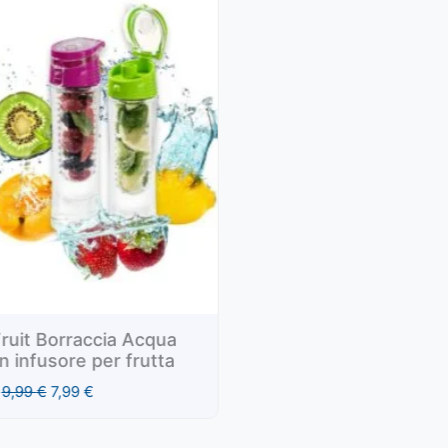
qua
Aquablade FlatMop Lavapavimenti |
tta
Autostrizzante
19,99
€