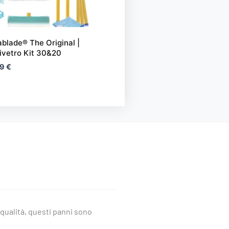
nti.
blade® The Original |
oni
ivetro Kit 30&20
sono
99
€
re
te
na
otto
a qualità, questi panni sono