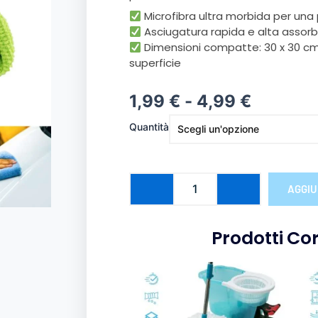
Microfibra ultra morbida per una p
Asciugatura rapida e alta assor
Dimensioni compatte: 30 x 30 cm, 
superficie
Fascia
1,99
€
-
4,99
€
di
Panno
Quantità
prezzo:
in
Microfibra
da
quantità
1,99 €
AGGIU
a
4,99 €
Prodotti Cor
Que
prod
ha