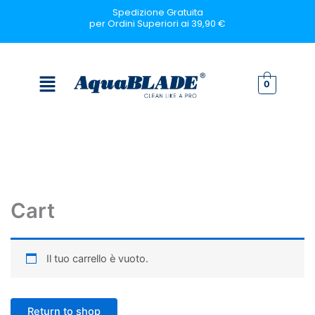
Vai
Spedizione Gratuita
per Ordini Superiori ai 39,90 €
al
contenuto
Menu
0
Cart
Il tuo carrello è vuoto.
Return to shop