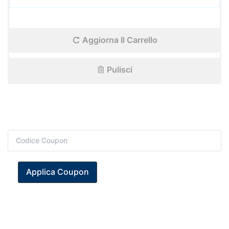
Spazzola
Hair
Remover
–
Aggiorna Il Carrello
Guanto
a
Spazzola
Pulisci
per
Cani
e
Gatti
quantità
Applica Coupon