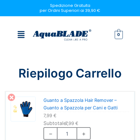
Vai
Spedizione Gratuita
per Ordini Superiori ai 39,90 €
al
contenuto
Menu
0
Riepilogo Carrello
Guanto a Spazzola Hair Remover –
Guanto a Spazzola per Cani e Gatti
7,99
€
7,99
€
Guanto
−
+
a