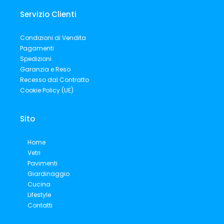
b
o
u
a
o
k
b
g
o
e
r
Servizio Clienti
k
a
m
Condizioni di Vendita
Pagamenti
Spedizioni
Garanzia e Reso
Recesso dal Contratto
Cookie Policy (UE)
Sito
Home
Vetri
Pavimenti
Giardinaggio
Cucina
Lifestyle
Contatti