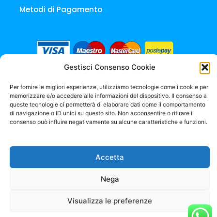
Metodi di Pagamento
Gestisci Consenso Cookie
Per fornire le migliori esperienze, utilizziamo tecnologie come i cookie per
memorizzare e/o accedere alle informazioni del dispositivo. Il consenso a
queste tecnologie ci permetterà di elaborare dati come il comportamento
di navigazione o ID unici su questo sito. Non acconsentire o ritirare il
consenso può influire negativamente su alcune caratteristiche e funzioni.
Aquablade – A Global Brand You Can Trust!
Aquablade has
established itself as a leading international brand, renowned. ⚠
Beware of Imitations!
⚠ Stay safe, choose Aquablade – the original!
Accetta
Nega
© 2025 Aquablade Srls, Via Andrea Palladio,39B – San Giorgio in
Bosco (PD) – Partita IVA IT04942720287
Visualizza le preferenze
Privacy Policy
|
Cookies Policy