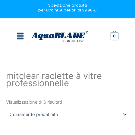
Vai
Spedizione Gratuita
per Ordini Superiori ai 39,90 €
al
contenuto
Menu
0
mitclear raclette à vitre
professionnelle
Visualizzazione di 6 risultati
Fascia
Questo
Questo