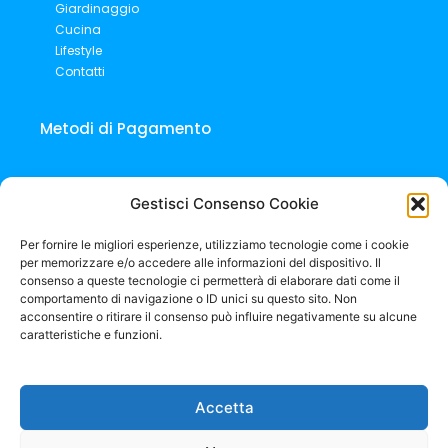
Giardinaggio
Cucina
Lifestyle
Contatti
Metodi di Pagamento
Gestisci Consenso Cookie
Per fornire le migliori esperienze, utilizziamo tecnologie come i cookie
per memorizzare e/o accedere alle informazioni del dispositivo. Il
consenso a queste tecnologie ci permetterà di elaborare dati come il
comportamento di navigazione o ID unici su questo sito. Non
acconsentire o ritirare il consenso può influire negativamente su alcune
caratteristiche e funzioni.
Aquablade – A Global Brand You Can Trust!
Aquablade has
established itself as a leading international brand, renowned. ⚠
Beware of Imitations!
Accetta
⚠ Stay safe, choose Aquablade – the original!