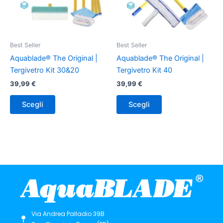
Le
Le
opzioni
opzioni
possono
possono
essere
essere
Best Seller
Best Seller
scelte
scelte
Aquablade® The Original |
Aquablade® The Original |
nella
nella
Tergivetro Kit 30&20
Tergivetro Kit 40
pagina
pagina
39,99
€
39,99
€
del
del
prodotto
prodotto
Scegli
Scegli
Via Andrea Palladio 39B