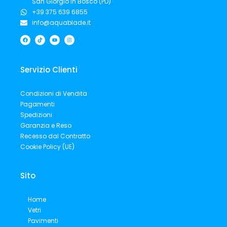
San Giorgio in Bosco (PD)
+39 375 639 6855
info@aquablade.it
F
T
Y
I
a
i
o
n
c
k
u
s
e
t
t
t
b
o
u
a
o
k
b
g
o
e
r
Servizio Clienti
k
a
m
Condizioni di Vendita
Pagamenti
Spedizioni
Garanzia e Reso
Recesso dal Contratto
Cookie Policy (UE)
Sito
Home
Vetri
Pavimenti