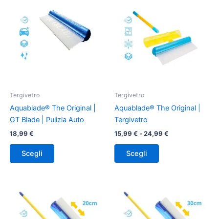
di
prodotto
prodotto
prezzo:
ha
ha
da
15,99 €
più
più
a
varianti.
varianti.
24,99 €
Le
Le
opzioni
opzioni
possono
possono
essere
essere
Tergivetro
Tergivetro
scelte
scelte
Aquablade® The Original |
Aquablade® The Original |
nella
nella
GT Blade | Pulizia Auto
Tergivetro
pagina
pagina
18,99
€
15,99
€
-
24,99
€
del
del
prodotto
prodotto
Scegli
Scegli
Questo
Questo
prodotto
prodotto
ha
ha