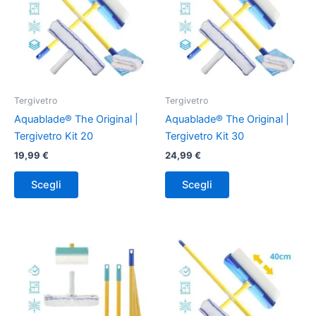
più
più
varianti.
varianti.
Le
Le
opzioni
opzioni
possono
possono
essere
essere
Tergivetro
Tergivetro
scelte
scelte
Aquablade® The Original |
Aquablade® The Original |
nella
nella
Tergivetro Kit 20
Tergivetro Kit 30
pagina
pagina
19,99
€
24,99
€
del
del
prodotto
prodotto
Scegli
Scegli
Questo
Questo
prodotto
prodotto
ha
ha
più
più
varianti.
varianti.